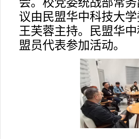
会。校党委统战部
常务
议由
民盟华中科技大学
王芙蓉
主持。
民盟华中
盟员代表
参加
活动
。