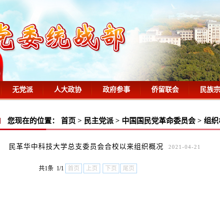
无党派
人大政协
政府参事
侨留联会
民族
您现在的位置：
首页
>
民主党派
>
中国国民党革命委员会
>
组织
民革华中科技大学总支委员会合校以来组织概况
2021-04-21
共1条 1/1
首页
上页
下页
尾页